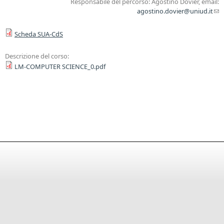
Responsabile del percorso: Agostino Dovier, email:
agostino.dovier@uniud.it
(l
sen
Scheda SUA-CdS
ma
Descrizione del corso:
LM-COMPUTER SCIENCE_0.pdf