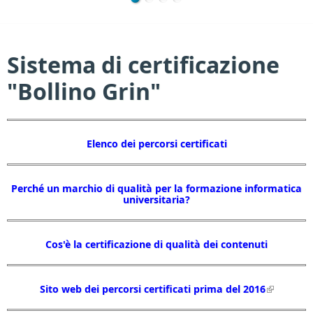
Sistema di certificazione
"Bollino Grin"
Elenco dei percorsi certificati
Perché un marchio di qualità per la formazione informatica
universitaria?
Cos'è la certificazione di qualità dei contenuti
Sito web dei percorsi certificati prima del 2016
(link is
external)