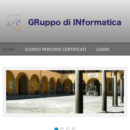
Skip to main content
HOME
ELENCO PERCORSI CERTIFICATI
LOGIN