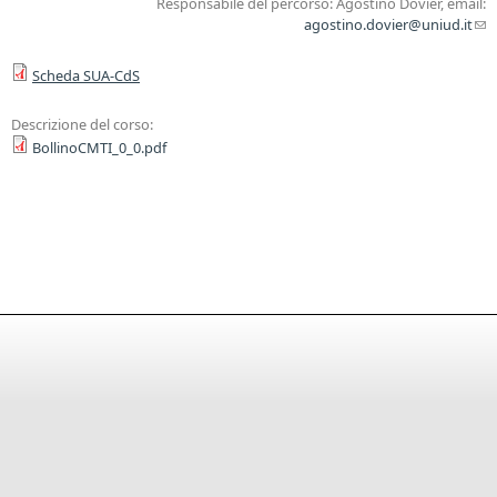
Responsabile del percorso: Agostino Dovier, email:
agostino.dovier@uniud.it
(l
sen
Scheda SUA-CdS
ma
Descrizione del corso:
BollinoCMTI_0_0.pdf