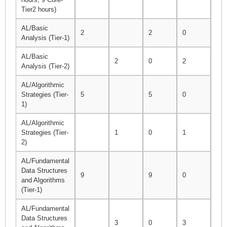
Tier2 hours)
AL/Basic
2
2
0
8
Analysis (Tier-1)
AL/Basic
2
0
2
4
Analysis (Tier-2)
AL/Algorithmic
Strategies (Tier-
5
5
0
8
1)
AL/Algorithmic
Strategies (Tier-
1
0
1
4
2)
AL/Fundamental
Data Structures
9
9
0
12
and Algorithms
(Tier-1)
AL/Fundamental
Data Structures
3
0
3
4