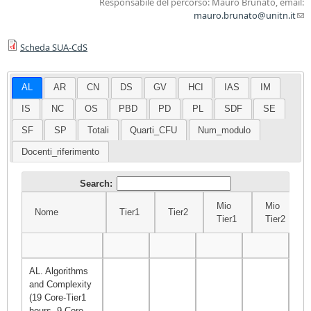
Responsabile del percorso: Mauro Brunato, email:
mauro.brunato@unitn.it
(l
sen
Scheda SUA-CdS
ma
AL
AR
CN
DS
GV
HCI
IAS
IM
IS
NC
OS
PBD
PD
PL
SDF
SE
SF
SP
Totali
Quarti_CFU
Num_modulo
Docenti_riferimento
Search:
Mio
Mio
Nome
Tier1
Tier2
Tier1
Tier2
Nome
Tier1
Tier2
Mio
Mio
Σ
Tier1
Tier2
AL. Algorithms
and Complexity
(19 Core-Tier1
hours, 9 Core-