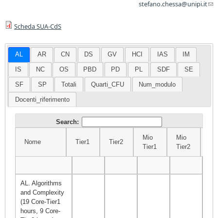
stefano.chessa@unipi.it
(l
sen
Scheda SUA-CdS
ma
AL
AR
CN
DS
GV
HCI
IAS
IM
IS
NC
OS
PBD
PD
PL
SDF
SE
SF
SP
Totali
Quarti_CFU
Num_modulo
Docenti_riferimento
Search:
Mio
Mio
Nome
Tier1
Tier2
Σ
Tier1
Tier2
Nome
Tier1
Tier2
Mio
Mio
Σ
Tier1
Tier2
AL. Algorithms
and Complexity
(19 Core-Tier1
hours, 9 Core-