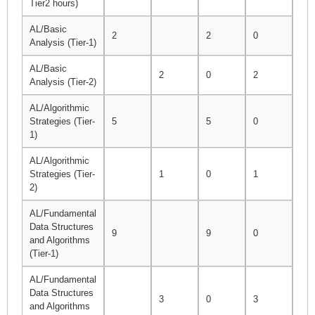
Tier2 hours)
AL/Basic
2
2
0
2
Analysis (Tier-1)
AL/Basic
2
0
2
2
Analysis (Tier-2)
AL/Algorithmic
Strategies (Tier-
5
5
0
8
1)
AL/Algorithmic
Strategies (Tier-
1
0
1
1
2)
AL/Fundamental
Data Structures
9
9
0
10
and Algorithms
(Tier-1)
AL/Fundamental
Data Structures
3
0
3
5
and Algorithms