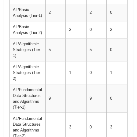
AL/Basic
2
2
0
4
Analysis (Tier-1)
AL/Basic
2
0
2
6
Analysis (Tier-2)
AL/Algorithmic
Strategies (Tier-
5
5
0
6
1)
AL/Algorithmic
Strategies (Tier-
1
0
1
1
2)
AL/Fundamental
Data Structures
9
9
0
10
and Algorithms
(Tier-1)
AL/Fundamental
Data Structures
3
0
3
10
and Algorithms
(Tier-2)