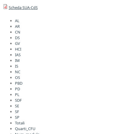
Scheda SUA-CdS
ma
AL
AR
CN
DS
GV
HCI
IAS
IM
IS
NC
OS
PBD
PD
PL
SDF
SE
SF
SP
Totali
Quarti_CFU