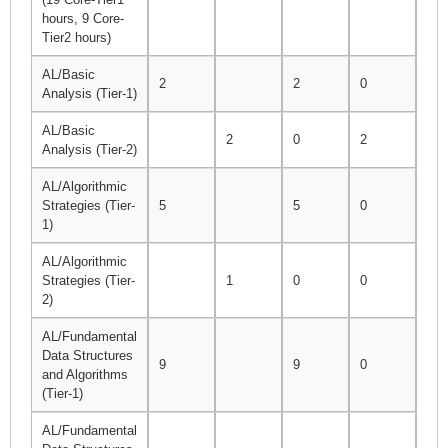
hours, 9 Core-
Tier2 hours)
AL/Basic
2
2
0
4
Analysis (Tier-1)
AL/Basic
2
0
2
2
Analysis (Tier-2)
AL/Algorithmic
Strategies (Tier-
5
5
0
5
1)
AL/Algorithmic
Strategies (Tier-
1
0
0
0
2)
AL/Fundamental
Data Structures
9
9
0
10
and Algorithms
(Tier-1)
AL/Fundamental