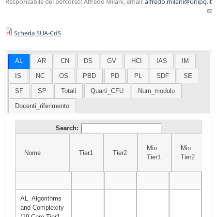
Responsabile del percorso: Alfredo Milani, email:
alfredo.milani@unipg.it
(l
sen
Scheda SUA-CdS
ma
AL
AR
CN
DS
GV
HCI
IAS
IM
IS
NC
OS
PBD
PD
PL
SDF
SE
SF
SP
Totali
Quarti_CFU
Num_modulo
Docenti_riferimento
Search:
Mio
Mio
Nome
Tier1
Tier2
Tier1
Tier2
Nome
Tier1
Tier2
Mio
Mio
Σ
Tier1
Tier2
AL. Algorithms
and Complexity
(19 Core-Tier1