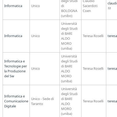
degli Studi
Claudio
claud
Informatica
Unico
di
Sacerdoti
(link
BOLOGNA
Coen
sends
(unibo)
e-
mail)
Università
degli Studi
di BARI
Informatica
Unico
Teresa Roselli
teresa
ALDO
MORO
(uniba)
Università
Informatica e
degli Studi
Tecnologie per
di BARI
Unico
Teresa Roselli
teresa
la Produzione
ALDO
del Sw
MORO
(uniba)
Università
degli Studi
Informatica e
Unico - Sede di
di BARI
Comunicazione
Teresa Roselli
teresa
Taranto
ALDO
Digitale
MORO
(uniba)