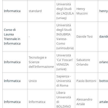
Università
degli Studi
Henry
Informatica
standard
henry
de L'AQUILA
Muccini
(uniaq)
Università
Corso di
degli Studi
Laurea
INSUBRIA
-
Davide Tosi
david
Triennale in
Varese-
Informatica
Como
(uninsubria)
Università
Tecnologie e
'Ca' Foscari'
Salvatore
Informatica
Scienze
orlan
VENEZIA
Orlando
dell'Informazione
(unive)
Sapienza -
Informatica
Unico
Università
Paolo Bottoni
botto
di Roma
Libera
Università
Alessandro
Informatica
Informatica
di
artale
Artale
BOLZANO