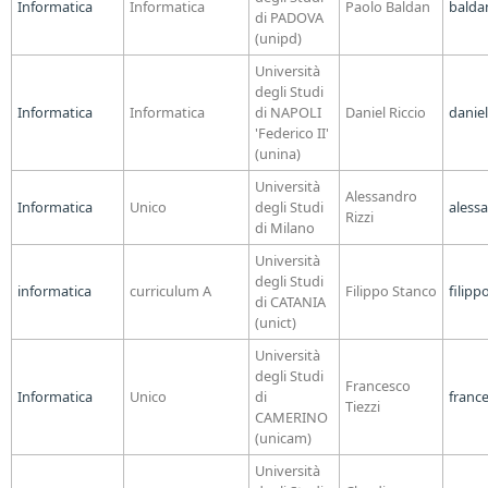
Informatica
Informatica
Paolo Baldan
balda
di PADOVA
(unipd)
Università
degli Studi
Informatica
Informatica
di NAPOLI
Daniel Riccio
daniel
'Federico II'
(unina)
Università
Alessandro
Informatica
Unico
degli Studi
alessa
Rizzi
di Milano
Università
degli Studi
informatica
curriculum A
Filippo Stanco
filipp
di CATANIA
(unict)
Università
degli Studi
Francesco
Informatica
Unico
di
franc
Tiezzi
CAMERINO
(unicam)
Università