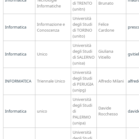
di TRENTO
Brunato
Informatiche
(unitn)
Università
Informazione e
degli Studi
Felice
Informatica
presc
Conoscenza
di TORINO
Cardone
(unito)
Università
degli Studi
Giuliana
Informatica
Unico
gvitie
di SALERNO
Vitiello
(unisa)
Università
degli Studi
INFORMATICA
Triennale Unico
Alfredo Milani
alfre
di PERUGIA
(unipg)
Università
degli Studi
Davide
Informatica
unico
di
david
Rocchesso
PALERMO
(unipa)
Università
degli Studi