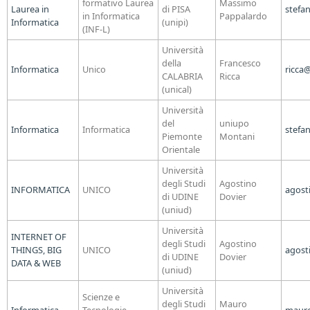
formativo Laurea
Massimo
Laurea in
di PISA
stefa
in Informatica
Pappalardo
Informatica
(unipi)
(INF-L)
Università
della
Francesco
Informatica
Unico
ricca@
CALABRIA
Ricca
(unical)
Università
del
uniupo
Informatica
Informatica
stefa
Piemonte
Montani
Orientale
Università
degli Studi
Agostino
INFORMATICA
UNICO
agost
di UDINE
Dovier
(uniud)
Università
INTERNET OF
degli Studi
Agostino
THINGS, BIG
UNICO
agost
di UDINE
Dovier
DATA & WEB
(uniud)
Università
Scienze e
degli Studi
Mauro
Informatica
Tecnologie
mauro